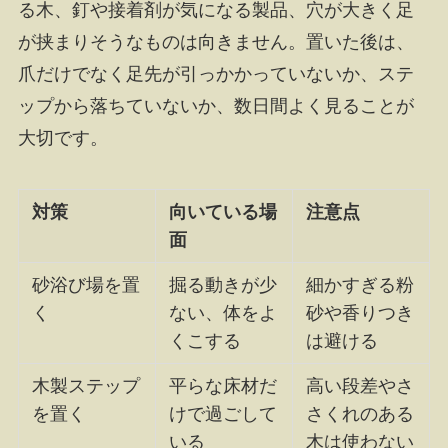
る木、釘や接着剤が気になる製品、穴が大きく足
が挟まりそうなものは向きません。置いた後は、
爪だけでなく足先が引っかかっていないか、ステ
ップから落ちていないか、数日間よく見ることが
大切です。
対策
向いている場
注意点
面
砂浴び場を置
掘る動きが少
細かすぎる粉
く
ない、体をよ
砂や香りつき
くこする
は避ける
木製ステップ
平らな床材だ
高い段差やさ
を置く
けで過ごして
さくれのある
いる
木は使わない