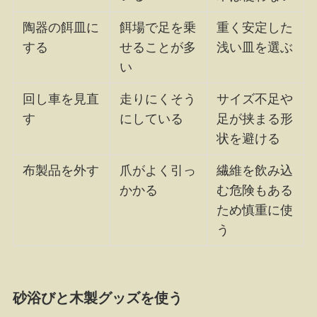
陶器の餌皿に
餌場で足を乗
重く安定した
する
せることが多
浅い皿を選ぶ
い
回し車を見直
走りにくそう
サイズ不足や
す
にしている
足が挟まる形
状を避ける
布製品を外す
爪がよく引っ
繊維を飲み込
かかる
む危険もある
ため慎重に使
う
砂浴びと木製グッズを使う