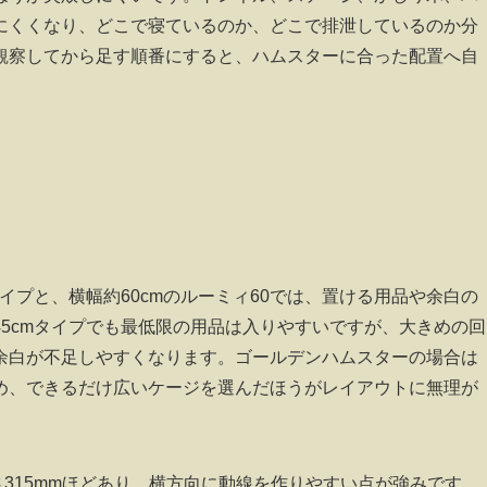
にくくなり、どこで寝ているのか、どこで排泄しているのか分
観察してから足す順番にすると、ハムスターに合った配置へ自
イプと、横幅約60cmのルーミィ60では、置ける用品や余白の
5cmタイプでも最低限の用品は入りやすいですが、大きめの回
余白が不足しやすくなります。ゴールデンハムスターの場合は
め、できるだけ広いケージを選んだほうがレイアウトに無理が
高さ315mmほどあり、横方向に動線を作りやすい点が強みです。