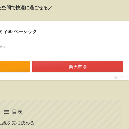
た空間で快適に過ごせる／
ーミィ60 ベーシック
n調べ）
楽天市場
ポチップ
目次
動線を先に決める