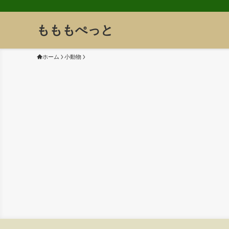
もももぺっと
ホーム
小動物