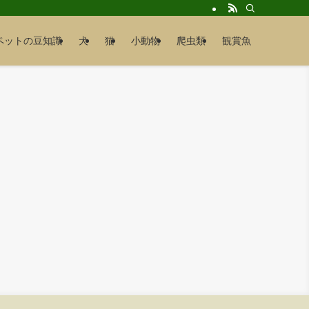
ペットの豆知識
犬
猫
小動物
爬虫類
観賞魚