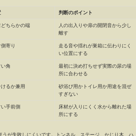
置
判断のポイント
右どちらかの端
人の出入りや扉の開閉音から少し
離す
対側寄り
走る音や揺れが巣箱に伝わりにく
い位置にする
すい角
最初に決め打ちせず実際の尿の場
所に合わせる
分けるか兼用
砂浴び用かトイレ用か用途を混ぜ
すぎない
すい手前側
床材が入りにくく水から離れた場
所にする
ほうが失敗しにくいです。トンネル、ステージ、かじり木、ハ