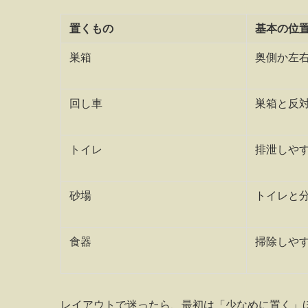
置くもの
基本の位
巣箱
奥側か左
回し車
巣箱と反
トイレ
排泄しや
砂場
トイレと
食器
掃除しや
レイアウトで迷ったら、最初は「少なめに置く」