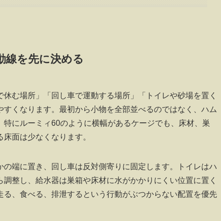
動線を先に決める
で休む場所」「回し車で運動する場所」「トイレや砂場を置く
やすくなります。最初から小物を全部並べるのではなく、ハム
。特にルーミィ60のように横幅があるケージでも、床材、巣
る床面は少なくなります。
かの端に置き、回し車は反対側寄りに固定します。トイレはハ
ら調整し、給水器は巣箱や床材に水がかかりにくい位置に置く
走る、食べる、排泄するという行動がぶつからない配置を優先