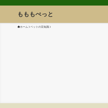
もももぺっと
ホーム
ペットの豆知識