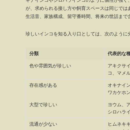
キナインコやシロハラインコのように個性が強く
が、求められる接し方や飼育スペースは同じでは
生活音、家族構成、留守番時間、将来の世話まで
珍しいインコを知る入り口としては、次のように
分類
代表的な
色や雰囲気が珍しい
アキクサ
コ、マメ
存在感がある
オキナイ
ワカケホ
大型で珍しい
ヨウム、
シロハラ
流通が少ない
ヒムネキ