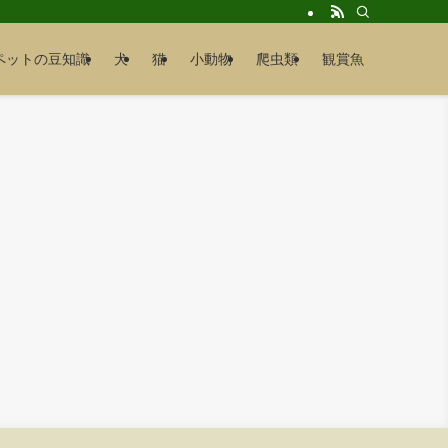
ペットの豆知識
犬
猫
小動物
爬虫類
観賞魚