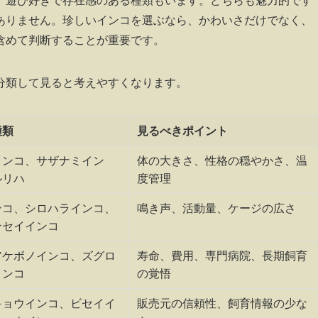
、遊び好きで存在感のある種類もいます。どちらも魅力的です
ありません。珍しいインコを選ぶなら、かわいさだけでなく、
含めて判断することが重要です。
分類して見ると考えやすくなります。
種類
見るべきポイント
インコ、サザナミイン
体の大きさ、性格の穏やかさ、温
ルリハ
度管理
ンコ、シロハラインコ、
鳴き声、活動量、ケージの広さ
ンセイインコ
アケボノインコ、ズグロ
寿命、費用、専門病院、長期飼育
インコ
の覚悟
キョウインコ、ビセイイ
販売元の信頼性、飼育情報の少な