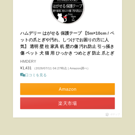
ハムデリー はがせる 保護テープ 【5m×10cm / ペ
ットの爪とぎや汚れ、しつけでお困りの方に人
気】 透明 壁 柱 家具 机 壁の傷 汚れ防止 引っ掻き
傷 ペット 犬 猫 用 ひっかき つめとぎ 防止 爪とぎ
HMDERY
¥1,431
（2026/07/11 04:27時点 | Amazon調べ）
口コミを見る
Amazon
楽天市場
ポチップ